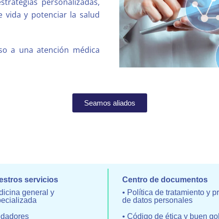
strategias personalizadas,
 vida y potenciar la salud
ceso a una atención médica
Seamos aliados
stros servicios
Centro de documentos
icina general y
• Política de tratamiento y p
ecializada
de datos personales
idadores
• Código de ética y buen go