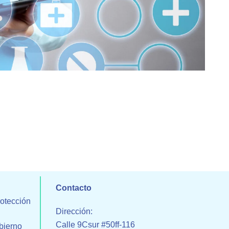
Contacto
rotección
Dirección:
Calle 9Csur #50ff-116
bierno