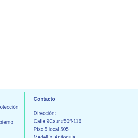
Contacto
rotección
Dirección:
Calle 9Csur #50ff-116
bierno
Piso 5 local 505
Medellín, Antioquia