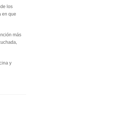
 de los
ma en que
tención más
scuchada,
cina y