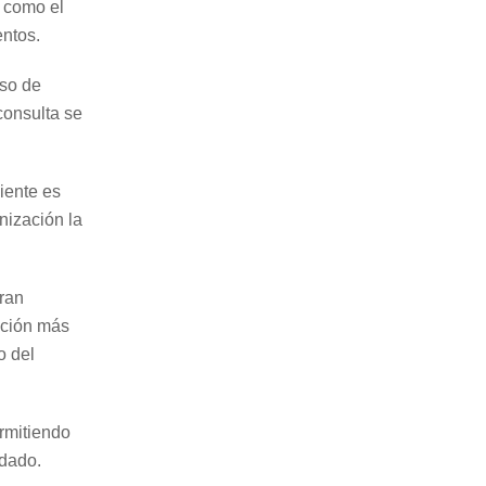
s como el
entos.
eso de
consulta se
iente es
nización la
gran
ación más
o del
ermitiendo
idado.