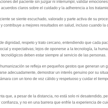
ones del paciente sin juzgar ni interrumpir, validar emocione
 acuerdos claros sobre el cuidado y la adherencia a los tratami
ciente se siente escuchado, valorado y parte activa de su proc
 y contribuye a mejores resultados en salud, incluso cuando la 
de dignidad, respeto y trato cercano, entendiendo que cada pac
cial y expectativas; lejos de oponerse a la tecnología, la huma
tecnológicos deben estar siempre al servicio de las personas.
 la humanización se refleja en pequeños gestos que generan un 
tarse adecuadamente, demostrar un interés genuino por su situ
 cámara con un tono de voz cálido y respetuoso y cuidar el tiemp
nta que, a pesar de la distancia, no está solo ni desatendido, p
 confianza, y no en una barrera que enfríe la experiencia de cu