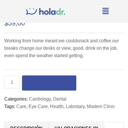
$
59,00
Working from home meant we couldsnack and coffee our
breaks change our desks or view, good, drink on the job,
even spend the weather started getting.
AÑADIR AL CARRITO
Categories:
Cardiology
,
Dental
Tags:
Care
,
Eye Care
,
Health
,
Labrotary
,
Modern Clinic